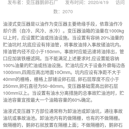
发布者：变压器鹅卵石厂
发布时间：2020/4/19
访问
数：2070
油浸式变压器是以油作为变压器主要绝缘手段，依靠油作冷
却介质（自冷、风冷、水冷）。变压器油箱的油量在1000kg
以上时，应设置贮油或挡油设施。当设置有容纳 20%油量的
贮油坑时,坑底应设有排油管，将事故油排入事故储油坑内。
排油管内径不应小于150mm，事故时应能迅速将油排出，管
口应加装铁栅滤网。当不能满足上述要求时,应设置能容纳
100%油量的贮油或挡油设施。贮油坑应大于设备外廓每边各
1000mm,四周应高出地面10Omm。坑内应设有净距不大于
40mm的栅格，栅格上部铺设卵石层, 卵石层厚度不应小于
250mm,卵石直径为50~80mm。变压器基础需高出卵石层
100mm以上。当设置有油水分离措施的总事故贮油池时，贮
油池容量宜按最大一个油箱容量的60%确定。
油浸式变压器下方部位通常称为卸油池或卸油坑，通往事故
油坑或事故油池。卸油池内有的做隔栅，也有的不做隔栅。
做隔栅的，鹅卵石就放置在隔栅上面；不做隔栅的，鹅卵石