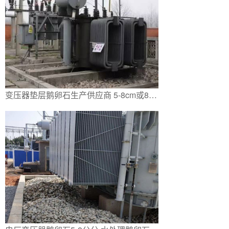
变压器垫层鹅卵石生产供应商 5-8cm或8-10cm天然鹅卵石用于城市变电站